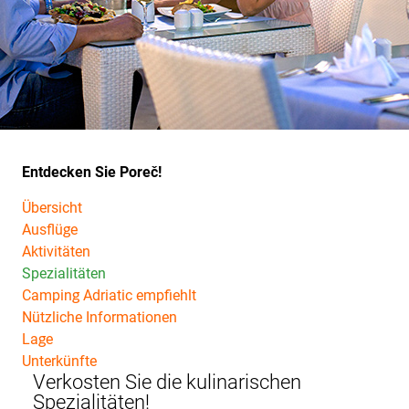
Entdecken Sie Poreč!
Übersicht
Ausflüge
Aktivitäten
Spezialitäten
Camping Adriatic empfiehlt
Nützliche Informationen
Lage
Unterkünfte
Verkosten Sie die kulinarischen
Spezialitäten!