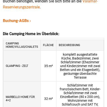
Buchen benötigen, wenden Sie sich bitte an die
Valamar-
Reservierungszentrale
.
Buchung-AGBs ›
Die Camping Home im Überblick:
CAMPING
FLÄCHE
BESCHREIBUNG
HOME/VILLAS/CHALETS
komplett ausgestattete
Küche, Badezimmer, zwei
Schlafzimmer (Ehezimmer
35 m²
und Kinderzimmer mit zwei
GLAMPING - ZELT
Betten und ein Etagenbett),
geräumige überdachte
Terrasse
Schlafzimmer mit
französischem Bett, Kinder-
Schlafzimmer mit zwei
Einzelbetten (80 x 200 cm),
MARBELLO HOME FÜR
32 m²
4+2
Wohnzimmer mit
Schlafcouch und SAT TV,