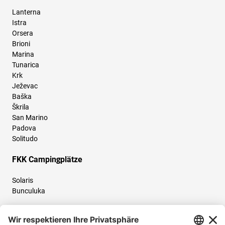
Lanterna
Istra
Orsera
Brioni
Marina
Tunarica
Krk
Ježevac
Baška
Škrila
San Marino
Padova
Solitudo
FKK Campingplätze
Solaris
Bunculuka
Folgen Sie uns und teilen Sie Ihr Urlaubserlebnis mit uns!