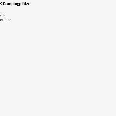
K Campingplätze
aris
culuka