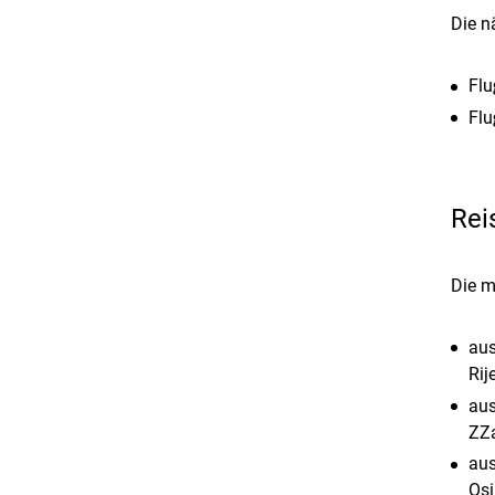
Die n
Flu
Flu
Rei
Die m
aus
Rij
aus
ZZa
aus
Osi