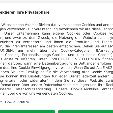
sen Sie mit dem Autobus an?
Dubrovnik bestehen regelmäßige Autobusverbindungen aus Österr
gowina, Slowenien und Montenegro.
Informationen über Buslinien in Dubrovnik finden Sie auf der:
akz.hr
us-Terminal Dubrovnik - Libertas Dubrovnik
ibertasdubrovnik.hr
(0) 60 30 50 70