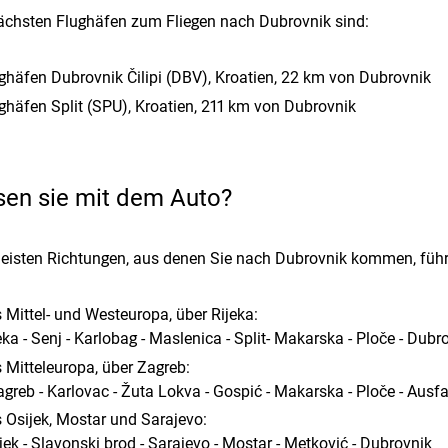
ächsten Flughäfen zum Fliegen nach Dubrovnik sind:
ghäfen Dubrovnik Čilipi (DBV), Kroatien, 22 km von Dubrovnik
ghäfen Split (SPU), Kroatien, 211 km von Dubrovnik
sen sie mit dem Auto?
eisten Richtungen, aus denen Sie nach Dubrovnik kommen, führ
 Mittel- und Westeuropa, über Rijeka:
eka - Senj - Karlobag - Maslenica - Split- Makarska - Ploče - Dubr
 Mitteleuropa, über Zagreb:
greb - Karlovac - Žuta Lokva - Gospić - Makarska - Ploče - Ausf
 Osijek, Mostar und Sarajevo:
jek - Slavonski brod - Sarajevo - Mostar - Metković - Dubrovnik