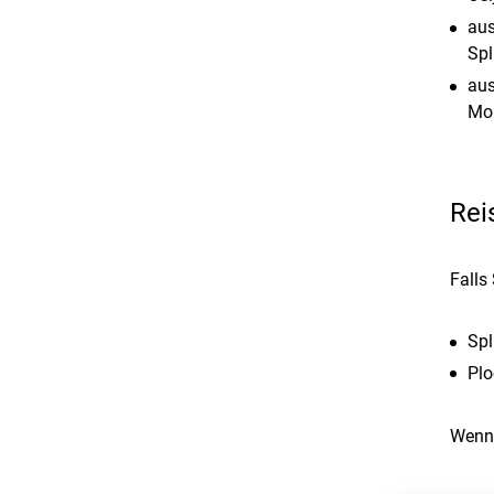
aus
Spl
aus
Mon
Rei
Falls
Spl
Plo
Wenn 