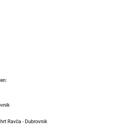
en:
ovnik
ahrt Ravča - Dubrovnik