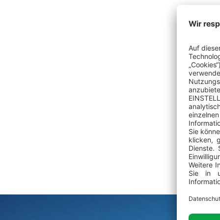
Rei
Nach 
Herze
Alle 
www.
Autob
www.l
+385 