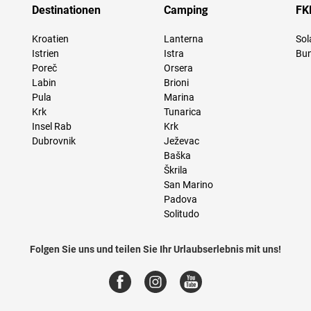
Destinationen
Camping
FK
Kroatien
Lanterna
Sol
Istrien
Istra
Bun
Poreč
Orsera
Labin
Brioni
Pula
Marina
Krk
Tunarica
Insel Rab
Krk
Dubrovnik
Ježevac
Baška
Škrila
San Marino
Padova
Solitudo
Folgen Sie uns und teilen Sie Ihr Urlaubserlebnis mit uns!