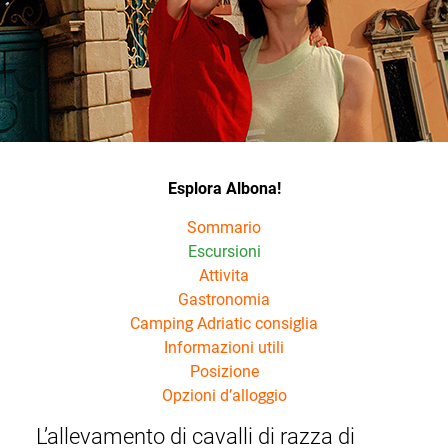
Esplora Albona!
Sommario
Escursioni
Attivita
Gastronomia
Camping Adriatic consiglia
Informazioni utili
Posizione
Opzioni d’alloggio
L’allevamento di cavalli di razza di