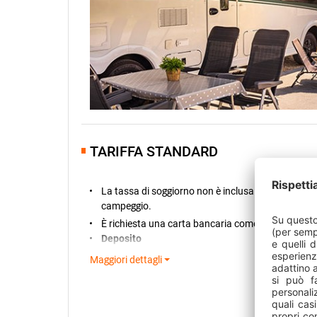
TARIFFA STANDARD
La tassa di soggiorno non è inclusa e deve essere 
campeggio.
È richiesta una carta bancaria come garanzia del
Deposito
Per tutte le prenotazioni delle piazzole è richiesto
Maggiori dettagli
addebitato sulla carta bancaria entro 7 giorni dall
soggiorno prenotato è inferiore a € 100, è necessa
all’importo del soggiorno stesso. Se viene prenot
piazzola
, viene addebitato un
supplemento per l