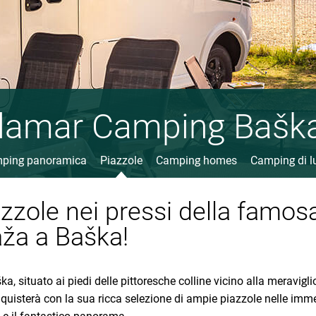
lamar Camping Bašk
ping panoramica
Piazzole
Camping homes
Camping di l
zzole nei pressi della famos
aža a Baška!
 situato ai piedi delle pittoresche colline vicino alla meravigli
nquisterà con la sua ricca selezione di ampie piazzole nelle imm