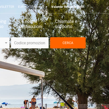
WSLETTER
EUR
ITALIANO
Valamar Rewards login
ing
Le nostre
Chiamate e
so
destinazioni
supporto
CERCA