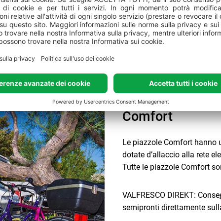
ria. Il deposito oppure
16
sabile
, indipendentemente dalla
17
18
mporto totale della prenotazione
 cancellata entro i termini previsti
19
itato verrà rimborsato. Il saldo
20
o al momento dell’arrivo.
21
 verranno trattenuti sia il deposito
Comfort
a seconda della tipologia), sia
il
il pagamento non può essere
ora non fosse possibile
Le piazzole Comfort hanno u
il diritto di annullare la
dotate d’allaccio alla rete el
. In caso di
partenza anticipata
o
Tutte le piazzole Comfort s
azione
, la carta bancaria verrà
ne
. Per le prenotazioni già
sivo, il pagamento anticipato può
VALFRESCO DIREKT: Consegnia
campeggio.
semipronti direttamente sul
ora, dopo la conclusione del Contratto
ll'indice cumulativo del tasso di