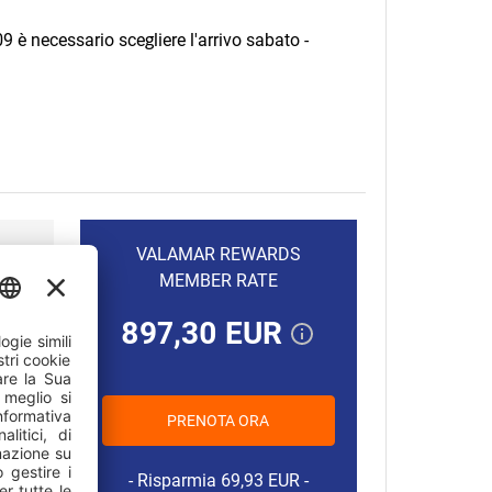
9 è necessario scegliere l'arrivo sabato -
VALAMAR REWARDS
MEMBER RATE
897,30 EUR
15.08.2026.
136,50 EUR
PRENOTA ORA
16.08.2026.
126,80 EUR
Risparmia 69,93 EUR
17.08.2026.
126,80 EUR
.08.2026.
147,15 EUR