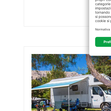
piazzola
, da € 100 a € 300 a seconda della catego
supplemento per numero di piazzola non è
rimbor
data di cancellazione.
Pagamento Anticipato
La carta bancaria verrà addebitata del
30% dell’i
7 giorni prima dell’arrivo
. Se la prenotazione viene
(fino a 7 giorni prima dell’arrivo), l’importo addeb
restante verrà pagato alla reception del campeggi
Cancellazioni
In caso di cancellazione
entro 7 giorni dall’arrivo
,
(
€ 100
) o il
supplemento per numero di piazzola
(
30% dell’importo totale della prenotazione
. Se 
elaborato, verrà inviata una comunicazione. Qual
addebitare la carta bancaria, la struttura si riserva 
prenotazione in conformità con la propria politica
di
mancata presentazione senza previa cancell
addebitata per
l’intero importo della prenotazio
effettuate o per le prenotazioni per l’anno succes
essere effettuato anche presso la reception del 
Ci riserviamo il diritto di modificare i prezzi qual
di prenotazione, si sia verificata una variazione de