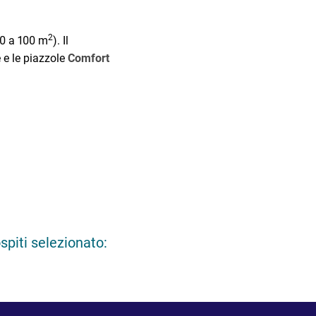
2
0 a 100 m
). Il
e e le piazzole
Comfort
spiti selezionato: