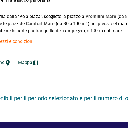
a e il fantastico panorama.
ila dalla "Vela plaža", scegliete la piazzola
Premium Mare
(da 8
2
e le piazzole
Comfort Mare
(da 80 a 100 m
) nei pressi del mar
uate nella parte più tranquilla del campeggio, a 100 m dal mare.
ezzi e condizioni
.
ne
Mappa
ili per il periodo selezionato e per il numero di o