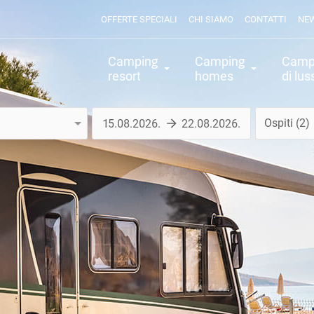
OFFERTE SPECIALI
CHI SIAMO
CONTATTI
NE
Camping
Camping
Camp
resort
homes
di lus
Ospiti
2