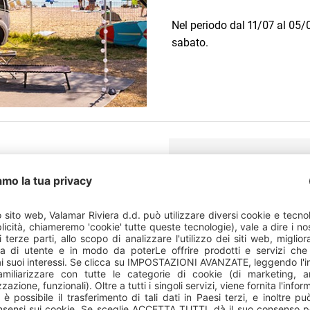
Nel periodo dal 11/07 al 05/0
sabato.
PREZZO REGOLARE
pagata alla reception del
la prenotazione.
 un
deposito di 100 €
, che verrà
967,23 EUR
a prenotazione. Se il prezzo del
rio versare un deposito pari
ato
un numero specifico di
PRENOTA ORA
a prenotazione del numero della
15