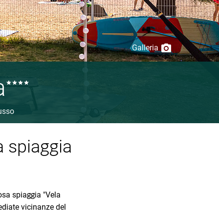
Galleria
a
usso
a spiaggia
osa spiaggia "Vela
ediate vicinanze del