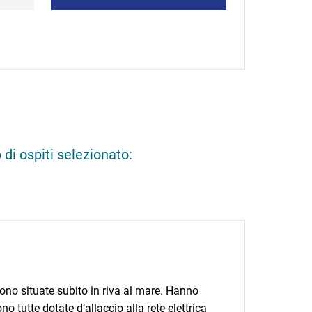
18.08.2026.
84,50 EUR
6.08.2026.
90,15 EUR
19.08.2026.
84,50 EUR
7.08.2026.
90,15 EUR
20.08.2026.
84,50 EUR
8.08.2026.
90,15 EUR
21.08.2026.
84,50 EUR
9.08.2026.
90,15 EUR
0.08.2026.
90,15 EUR
1.08.2026.
90,15 EUR
di ospiti selezionato:
ono situate subito in riva al mare. Hanno
no tutte dotate d’allaccio alla rete elettrica