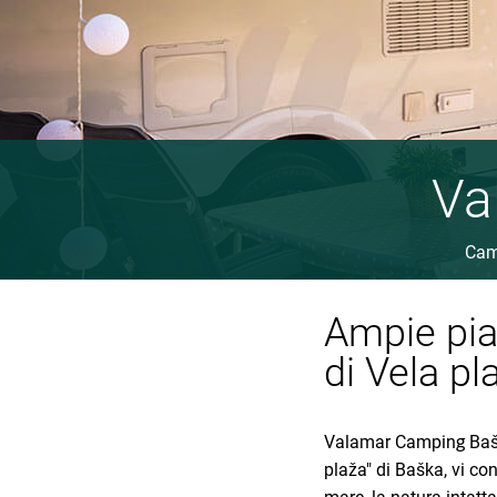
Va
Cam
Ampie pia
di Vela pl
Valamar Camping Baška,
plaža" di Baška, vi co