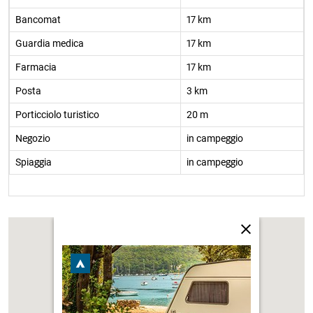
Bancomat
17 km
Guardia medica
17 km
Farmacia
17 km
Posta
3 km
Porticciolo turistico
20 m
Negozio
in campeggio
Spiaggia
in campeggio