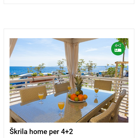
4+2
Škrila home per 4+2