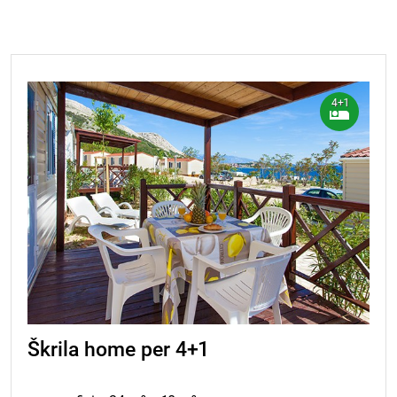
4+1
Škrila home per 4+1