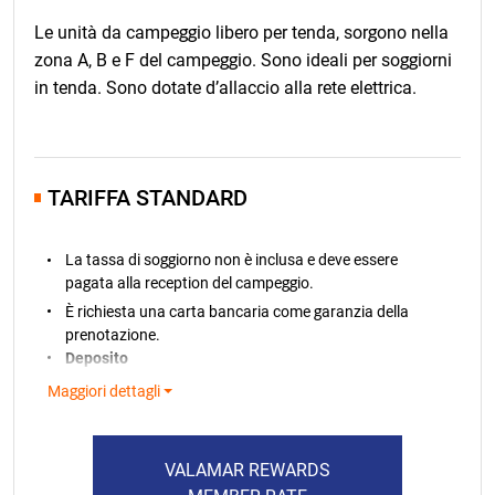
Le unità da campeggio libero per tenda, sorgono nella
zona A, B e F del campeggio. Sono ideali per soggiorni
in tenda. Sono dotate d’allaccio alla rete elettrica.
TARIFFA STANDARD
La tassa di soggiorno non è inclusa e deve essere
pagata alla reception del campeggio.
È richiesta una carta bancaria come garanzia della
prenotazione.
Deposito
Per tutte le prenotazioni delle piazzole è richiesto un
Maggiori dettagli
deposito di 100 €
, che verrà addebitato sulla carta
bancaria entro 7 giorni dalla prenotazione. Se il
prezzo del soggiorno prenotato è inferiore a € 100, è
VALAMAR REWARDS
necessario versare un deposito pari all’importo del