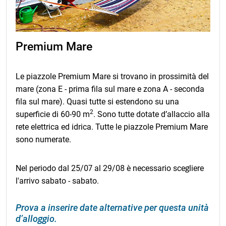
calcolo, e nel caso di quest'ultimo, il Contratto di
prenotazione si considererà risolto senza alcun obbligo
a suo carico. In caso di risoluzione del Contratto, ci
limitiamo a rimborsare esclusivamente l’importo
dell'anticipo ricevuto in base al Contratto di
Premium Mare
prenotazione. Valida dal 01/01/2026. Per le
prenotazioni nel 2027, la clausola relativa alle variazioni
di prezzo farà riferimento a un confronto con l'indice
Le piazzole Premium Mare si trovano in prossimità del
cumulativo del tasso di inflazione mensile di marzo
mare (zona E - prima fila sul mare e zona A - seconda
2026.
fila sul mare). Quasi tutte si estendono su una
2
superficie di 60-90 m
. Sono tutte dotate d’allaccio alla
rete elettrica ed idrica. Tutte le piazzole Premium Mare
sono numerate.
Nel periodo dal 25/07 al 29/08 è necessario scegliere
l'arrivo sabato - sabato.
Prova a inserire date alternative per questa unità
d’alloggio.