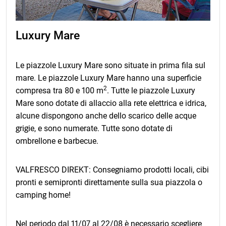
a suo carico. In caso di risoluzione del Contratto, ci
limitiamo a rimborsare esclusivamente l’importo
dell'anticipo ricevuto in base al Contratto di
Luxury Mare
prenotazione. Valida dal 01/01/2026. Per le
prenotazioni nel 2027, la clausola relativa alle variazioni
di prezzo farà riferimento a un confronto con l'indice
Le piazzole Luxury Mare sono situate in prima fila sul
cumulativo del tasso di inflazione mensile di marzo
mare. Le piazzole Luxury Mare hanno una superficie
2026.
2
compresa tra 80 e 100 m
. Tutte le piazzole Luxury
Mare sono dotate di allaccio alla rete elettrica e idrica,
alcune dispongono anche dello scarico delle acque
grigie, e sono numerate. Tutte sono dotate di
ombrellone e barbecue.
VALFRESCO DIREKT: Consegniamo prodotti locali, cibi
pronti e semipronti direttamente sulla sua piazzola o
camping home!
Nel periodo dal 11/07 al 22/08 è necessario scegliere