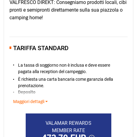
VALFRESCO DIREKT: Consegniamo prodotti locali, cibi
prenotazioni nel 2027, la clausola relativa alle variazioni
pronti e semipronti direttamente sulla sua piazzola o
di prezzo farà riferimento a un confronto con l'indice
camping home!
cumulativo del tasso di inflazione mensile di marzo
2026.
TARIFFA STANDARD
La tassa di soggiorno non è inclusa e deve essere
pagata alla reception del campeggio.
È richiesta una carta bancaria come garanzia della
prenotazione.
Deposito
Per tutte le prenotazioni delle piazzole è richiesto un
Maggiori dettagli
deposito di 100 €
, che verrà addebitato sulla carta
bancaria entro 7 giorni dalla prenotazione. Se il
prezzo del soggiorno prenotato è inferiore a € 100, è
VALAMAR REWARDS
necessario versare un deposito pari all’importo del
MEMBER RATE
soggiorno stesso. Se viene prenotato
un numero