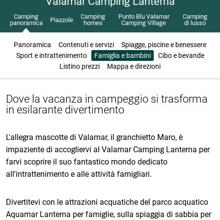
Valamar Camping Lanterna
Camping
Camping
Punto Blu Valamar
Camping
Piazzole
panoramica
homes
Camping Village
di lusso
Panoramica
Contenuti e servizi
Spiagge, piscine e benessere
Sport e intrattenimento
Famiglia e bambini
Cibo e bevande
Listino prezzi
Mappa e direzioni
Dove la vacanza in campeggio si trasforma
in esilarante divertimento
L'allegra mascotte di Valamar, il granchietto Maro, è
impaziente di accogliervi al Valamar Camping Lanterna per
farvi scoprire il suo fantastico mondo dedicato
all'intrattenimento e alle attività famigliari.
Divertitevi con le attrazioni acquatiche del parco acquatico
Aquamar Lanterna per famiglie, sulla spiaggia di sabbia per