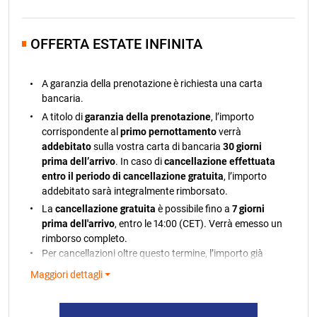
16.08.2026.
403,00 EUR
nuovo calcolo del prezzo dei servizi o se rifiuta tale
calcolo, e nel caso di quest'ultimo, il Contratto di
17.08.2026.
448,00 EUR
prenotazione si considererà risolto senza alcun obbligo
OFFERTA ESTATE INFINITA
a suo carico. In caso di risoluzione del Contratto, ci
18.08.2026.
448,00 EUR
limitiamo a rimborsare esclusivamente l’importo
19.08.2026.
448,00 EUR
dell'anticipo ricevuto in base al Contratto di
A garanzia della prenotazione è richiesta una carta
prenotazione. Valida dal 01/01/2026. Per le
20.08.2026.
448,00 EUR
bancaria.
prenotazioni nel 2027, la clausola relativa alle variazioni
21.08.2026.
448,00 EUR
A titolo di
garanzia della prenotazione
, l’importo
di prezzo farà riferimento a un confronto con l'indice
corrispondente al
primo pernottamento
verrà
cumulativo del tasso di inflazione mensile di marzo
addebitato
sulla vostra carta di bancaria
30 giorni
2026.
prima dell’arrivo
. In caso di
cancellazione effettuata
entro il periodo di cancellazione gratuita
, l’importo
addebitato sarà integralmente rimborsato.
La
cancellazione gratuita
è possibile fino a
7 giorni
prima dell'arrivo
, entro le 14:00 (CET). Verrà emesso un
rimborso completo.
Per cancellazioni oltre questo termine, l’importo già
addebitato non sarà rimborsato.
Maggiori dettagli
Nel caso in cui il pagamento non possa essere
elaborato, riceverete una notifica. Qualora non fosse
possibile addebitare la carta bancaria, ci riserviamo il