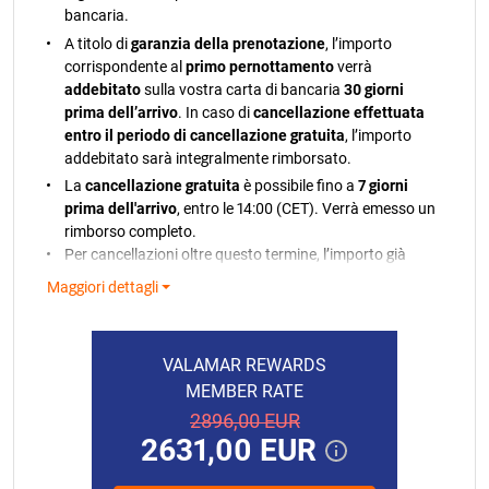
bancaria.
A titolo di
garanzia della prenotazione
, l’importo
corrispondente al
primo pernottamento
verrà
addebitato
sulla vostra carta di bancaria
30 giorni
prima dell’arrivo
. In caso di
cancellazione effettuata
entro il periodo di cancellazione gratuita
, l’importo
addebitato sarà integralmente rimborsato.
La
cancellazione gratuita
è possibile fino a
7 giorni
prima dell'arrivo
, entro le 14:00 (CET). Verrà emesso un
rimborso completo.
Per cancellazioni oltre questo termine, l’importo già
addebitato non sarà rimborsato.
Maggiori dettagli
Nel caso in cui il pagamento non possa essere
elaborato, riceverete una notifica. Qualora non fosse
possibile addebitare la carta bancaria, ci riserviamo il
VALAMAR REWARDS
diritto di annullare la tua prenotazione in conformità
MEMBER RATE
con la nostra politica.
2896,00 EUR
In caso di partenza anticipata o mancato arrivo
2631,00 EUR
senza preavviso, verrà addebitato l’intero importo
della prenotazione.