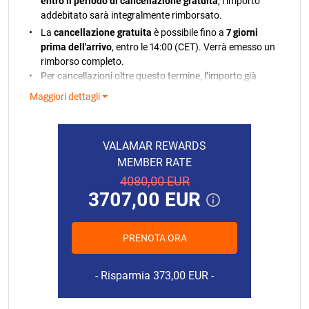
entro il periodo di cancellazione gratuita
, l’importo
addebitato sarà integralmente rimborsato.
La
cancellazione gratuita
è possibile fino a
7 giorni
prima dell'arrivo
, entro le 14:00 (CET). Verrà emesso un
rimborso completo.
Per cancellazioni oltre questo termine, l’importo già
addebitato non sarà rimborsato.
Maggiori dettagli
Nel caso in cui il pagamento non possa essere
elaborato, riceverete una notifica. Qualora non fosse
possibile addebitare la carta bancaria, ci riserviamo il
VALAMAR REWARDS
diritto di annullare la tua prenotazione in conformità
MEMBER RATE
con la nostra politica.
4080,00 EUR
In caso di partenza anticipata o mancato arrivo
3707,00 EUR
senza preavviso, verrà addebitato l’intero importo
della prenotazione.
Le pulizie finali e la tassa di soggiorno non sono
PRENOTA ORA
incluse nel prezzo dell’affitto.
15.08.2026.
491,00 EUR
Le pulizie finali includono: le pulizie e il set iniziale di
16.08.2026.
491,00 EUR
Risparmia 373,00 EUR
biancheria e 2 asciugamani a persona.
Ci riserviamo il diritto di modificare i prezzi qualora,
17.08.2026.
545,00 EUR
dopo la conclusione del Contratto di prenotazione, si sia