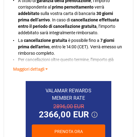
A titolo di
garanzia della prenotazione
, l’importo
di prezzo farà riferimento a un confronto con l'indice
corrispondente al
primo pernottamento
verrà
cumulativo del tasso di inflazione mensile di marzo
addebitato
sulla vostra carta di bancaria
30 giorni
2026.
prima dell’arrivo
. In caso di
cancellazione effettuata
entro il periodo di cancellazione gratuita
, l’importo
addebitato sarà integralmente rimborsato.
La
cancellazione gratuita
è possibile fino a
7 giorni
prima dell'arrivo
, entro le 14:00 (CET). Verrà emesso un
rimborso completo.
Per cancellazioni oltre questo termine, l’importo già
addebitato non sarà rimborsato.
Maggiori dettagli
Nel caso in cui il pagamento non possa essere
elaborato, riceverete una notifica. Qualora non fosse
possibile addebitare la carta bancaria, ci riserviamo il
VALAMAR REWARDS
diritto di annullare la tua prenotazione in conformità
MEMBER RATE
con la nostra politica.
2896,00 EUR
In caso di partenza anticipata o mancato arrivo
2366,00 EUR
senza preavviso, verrà addebitato l’intero importo
della prenotazione.
Le pulizie finali e la tassa di soggiorno non sono
PRENOTA ORA
incluse nel prezzo dell’affitto.