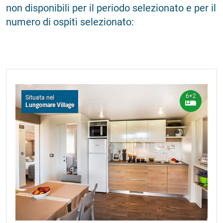
non disponibili per il periodo selezionato e per il
2026.
numero di ospiti selezionato:
6+2
Situata nel
Lungomare Village