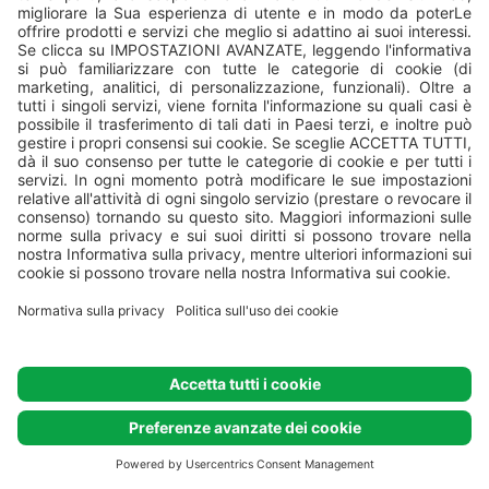
Istria
Poreč
Labin
Pula
Krk
Isola di Rab
Dubrovnik
Campeggi
Lanterna
Istra
Orsera
Brioni
Marina
Tunarica
Krk
Ježevac
Baška
Škrila
San Marino