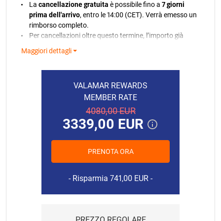
La
cancellazione gratuita
è possibile fino a
7 giorni
prima dell'arrivo
, entro le 14:00 (CET). Verrà emesso un
rimborso completo.
Per cancellazioni oltre questo termine, l’importo già
addebitato non sarà rimborsato.
Maggiori dettagli
Nel caso in cui il pagamento non possa essere
elaborato, riceverete una notifica. Qualora non fosse
possibile addebitare la carta bancaria, ci riserviamo il
VALAMAR REWARDS
diritto di annullare la tua prenotazione in conformità
MEMBER RATE
con la nostra politica.
4080,00 EUR
In caso di partenza anticipata o mancato arrivo
3339,00 EUR
senza preavviso, verrà addebitato l’intero importo
della prenotazione.
Le pulizie finali e la tassa di soggiorno non sono
PRENOTA ORA
incluse nel prezzo dell’affitto.
15.08.2026.
442,00 EUR
Le pulizie finali includono: le pulizie e il set iniziale di
16.08.2026.
442,00 EUR
Risparmia 741,00 EUR
biancheria e 2 asciugamani a persona.
Ci riserviamo il diritto di modificare i prezzi qualora,
17.08.2026.
491,00 EUR
dopo la conclusione del Contratto di prenotazione, si sia
18.08.2026.
491,00 EUR
verificata una variazione dell'indice cumulativo del tasso
PREZZO REGOLARE