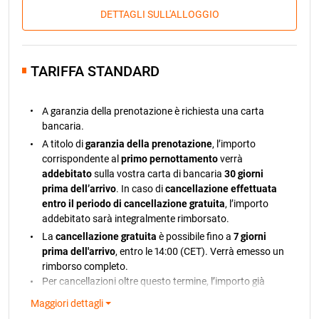
DETTAGLI SULL'ALLOGGIO
TARIFFA STANDARD
A garanzia della prenotazione è richiesta una carta
bancaria.
A titolo di
garanzia della prenotazione
, l’importo
corrispondente al
primo pernottamento
verrà
addebitato
sulla vostra carta di bancaria
30 giorni
prima dell’arrivo
. In caso di
cancellazione effettuata
entro il periodo di cancellazione gratuita
, l’importo
addebitato sarà integralmente rimborsato.
La
cancellazione gratuita
è possibile fino a
7 giorni
prima dell'arrivo
, entro le 14:00 (CET). Verrà emesso un
rimborso completo.
Per cancellazioni oltre questo termine, l’importo già
addebitato non sarà rimborsato.
Maggiori dettagli
Nel caso in cui il pagamento non possa essere