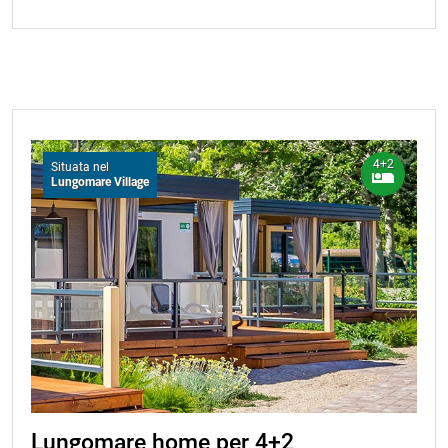
prenotazione si considererà risolto senza alcun obbligo
17.08.2026.
403,00 EUR
a suo carico. In caso di risoluzione del Contratto, ci
limitiamo a rimborsare esclusivamente l’importo
18.08.2026.
403,00 EUR
dell'anticipo ricevuto in base al Contratto di
19.08.2026.
403,00 EUR
prenotazione. Valida dal 01/01/2026. Per le
prenotazioni nel 2027, la clausola relativa alle variazioni
20.08.2026.
403,00 EUR
di prezzo farà riferimento a un confronto con l'indice
cumulativo del tasso di inflazione mensile di marzo
21.08.2026.
403,00 EUR
4+2
Situata nel
2026.
Lungomare Village
Lungomare home per 4+2