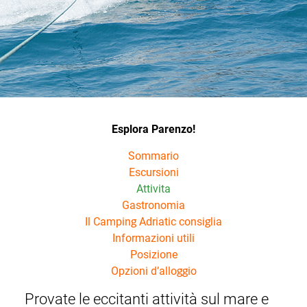
Esplora Parenzo!
Sommario
Escursioni
Attivita
Gastronomia
Il Camping Adriatic consiglia
Informazioni utili
Posizione
Opzioni d’alloggio
Provate le eccitanti attività sul mare e