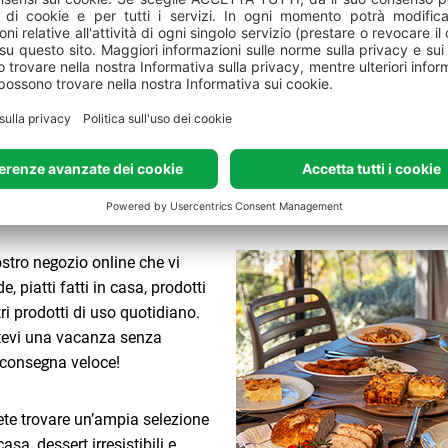
na terrazza del cocktail bar Politin osservando il mare. Godetevi 
ini.
Valfresco Direkt
oni online con consegna di cibi e generi alimentari alla piaz
home
ostro negozio online che vi
 piatti fatti in casa, prodotti
tri prodotti di uso quotidiano.
etevi una vacanza senza
 consegna veloce!
te trovare un’ampia selezione
 casa, dessert irresistibili e