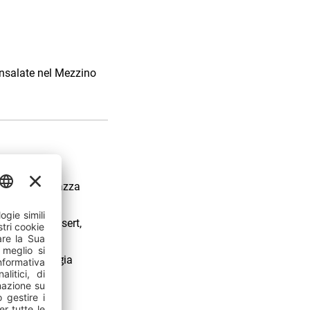
 insalate nel Mezzino
aggia con terrazza
 cocktail, dessert,
anche in spiaggia
e