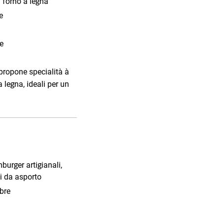
l forno a legna
e
e
 propone specialità à
 legna, ideali per un
mburger artigianali,
tti da asporto
bre