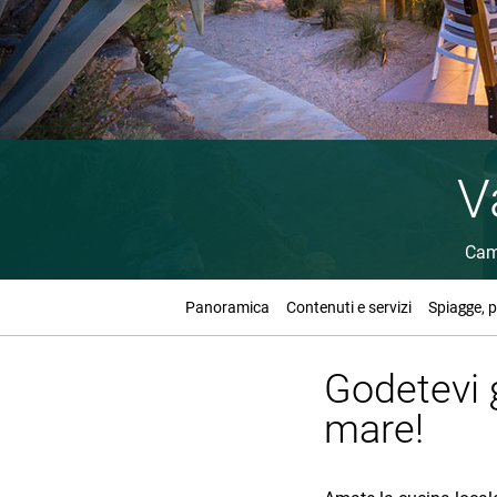
V
Cam
Panoramica
Contenuti e servizi
Spiagge, p
Godetevi g
mare!