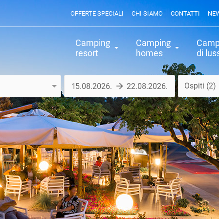
OFFERTE SPECIALI
CHI SIAMO
CONTATTI
NE
Camping
Camping
Camp
resort
homes
di lus
Ospiti
2