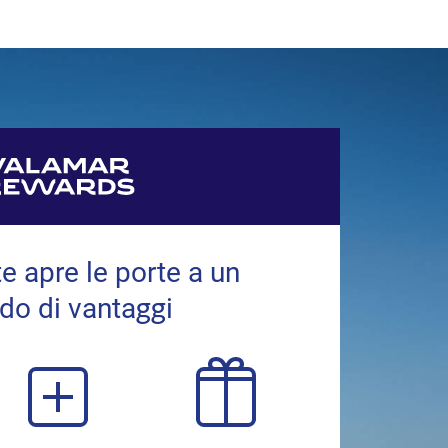
e apre le porte a un
o di vantaggi