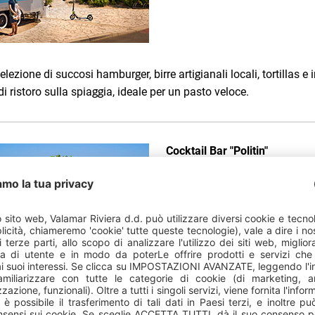
elezione di succosi hamburger, birre artigianali locali, tortillas e
di ristoro sulla spiaggia, ideale per un pasto veloce.
Cocktail Bar "Politin"
cocktail bar vicino alla spi
coperta e vista mare
offerta: Alcolici e analcolici,
panini, frutta, gelato
possibilità di venir serviti 
serate tematiche e musicali
aperto da aprile a settembr