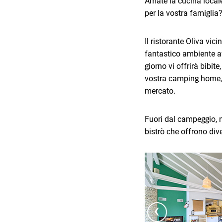
Amate la cucina locale
per la vostra famiglia?
Il ristorante Oliva vici
fantastico ambiente af
giorno vi offrirà bibite
vostra camping home, a
mercato.
Fuori dal campeggio, ne
bistrò che offrono dive
‹