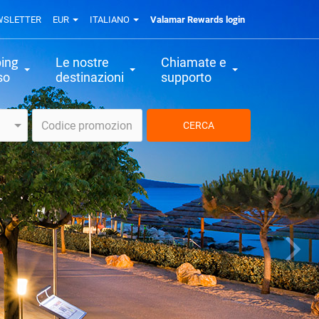
WSLETTER
EUR
ITALIANO
Valamar Rewards login
ing
Le nostre
Chiamate e
so
destinazioni
supporto
CERCA