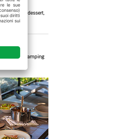
i cocktail, i dessert,
zola o nella camping