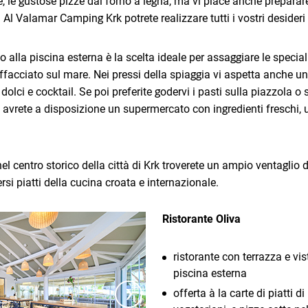
, le gustose pizze dal forno a legna, ma vi piace anche preparare
 Al Valamar Camping Krk potrete realizzare tutti i vostri desideri 
no alla piscina esterna è la scelta ideale per assaggiare le special
facciato sul mare. Nei pressi della spiaggia vi aspetta anche un
, dolci e cocktail. Se poi preferite godervi i pasti sulla piazzola o 
vrete a disposizione un supermercato con ingredienti freschi, u
l centro storico della città di Krk troverete un ampio ventaglio di
rsi piatti della cucina croata e internazionale.
Ristorante Oliva
ristorante con terrazza e vis
piscina esterna
›
offerta à la carte di piatti d