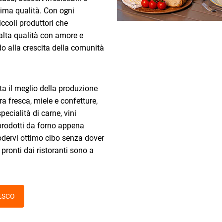
ssima qualità. Con ogni
iccoli produttori che
 alta qualità con amore e
o alla crescita della comunità
rta il meglio della produzione
ra fresca, miele e confetture,
specialità di carne, vini
e prodotti da forno appena
godervi ottimo cibo senza dover
i pronti dai ristoranti sono a
ESCO