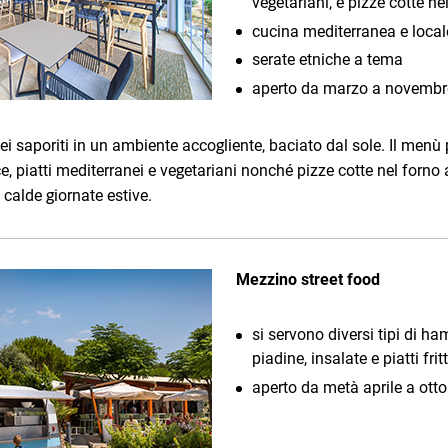
vegetariani, e pizze cotte ne
cucina mediterranea e local
serate etniche a tema
aperto da marzo a novembr
nei saporiti in un ambiente accogliente, baciato dal sole. Il menù
e, piatti mediterranei e vegetariani nonché pizze cotte nel forno a
 calde giornate estive.
Mezzino street food
si servono diversi tipi di ha
piadine, insalate e piatti fri
aperto da metà aprile a otto