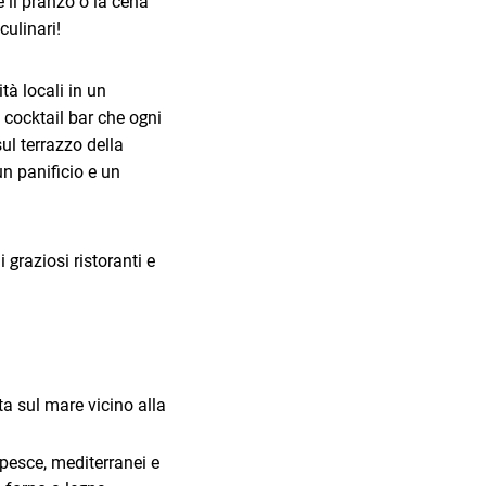
 il pranzo o la cena
culinari!
ità locali in un
 cocktail bar che ogni
sul terrazzo della
n panificio e un
 graziosi ristoranti e
ta sul mare vicino alla
i pesce, mediterranei e