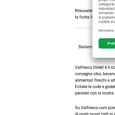
Rilassatevi sulla moder
la frutta fresca e i pan
Sistema di ordinazi
Valfresco Direkt è il n
consegna cibo, bevande,
alimentari freschi e al
Evitate le code e god
pensieri con la nostra
Su Valfresco.com pote
di piatti pronti fatti in