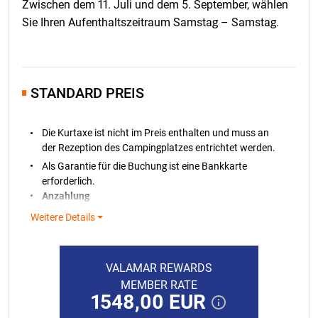
Zwischen dem 11. Juli und dem 5. September, wählen
01.01.2026. Für Buchungen im Jahr 2027 bezieht sich
Sie Ihren Aufenthaltszeitraum Samstag – Samstag.
die Klausel bezüglich Preisänderungen auf einen
Vergleich mit dem kumulativen Index der monatlichen
Inflationsrate im März 2026.
STANDARD PREIS
Die Kurtaxe ist nicht im Preis enthalten und muss an
der Rezeption des Campingplatzes entrichtet werden.
Als Garantie für die Buchung ist eine Bankkarte
erforderlich.
Anzahlung
Für alle Stellplatzbuchungen ist eine
Anzahlung von
Weitere Details
100 €
ist erforderlich; mit diesem Betrag wird Ihre
Bankkarte innerhalb von 7 Tagen nach der Buchung
belastet. Falls der Preis für einen gebuchten
VALAMAR REWARDS
Aufenthalt unter 100 € liegt, ist eine Anzahlung im
MEMBER RATE
Betrag des Preises für den gebuchten Aufenthalt
1548,00 EUR
erforderlich. Falls eine
besondere Stellplatznummer
reserviert wurde, wird anstatt der Anzahlung eine