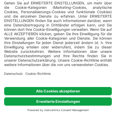
VALFRESCO DIREKT: Wir stellen lokal angebaute
Lebensmittel und frisch zubereitete Fertiggerichte
sowie Teilfertiggerichte her. Bestellen Sie alles, direkt
an Ihren Stellplatz oder Ihr Camping Home!
Zwischen dem 11. Juli und dem 5. September, wählen
Sie Ihren Aufenthaltszeitraum Samstag – Samstag.
Bitte geben Sie einen neuen Zeitraum für diese
Unterkunft ein.
Gehört zum:
Sunset Parzellen