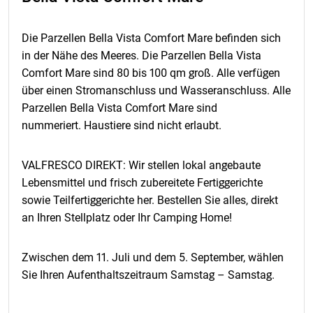
Die Preisanpassung können wir spätestens einen Monat
vor dem Anreisedatum vornehmen, worüber Sie per E-
Die Parzellen Bella Vista Comfort Mare befinden sich
Mail oder auf andere angemessene Weise benachrichtigt
werden. Sie haben eine Frist von 8 Tagen, binnen
in der Nähe des Meeres. Die Parzellen Bella Vista
welcher Sie die neue Preisberechnung für die
Comfort Mare sind 80 bis 100 qm groß. Alle verfügen
Dienstleistung annehmen oder ablehnen können, wobei
über einen Stromanschluss und Wasseranschluss. Alle
in letzterem Fall der Buchungsvertrag ohne jegliche
Parzellen Bella Vista Comfort Mare sind
Verbindlichkeiten ihrerseits als gekündigt gilt. Im Falle
nummeriert. Haustiere sind nicht erlaubt.
einer Vertragskündigung beschränken wir uns auf die
Rückerstattung bis zu dem Betrag, der im Rahmen des
Buchungsvertrages eingegangen ist. Gültig vom
VALFRESCO DIREKT: Wir stellen lokal angebaute
01.01.2026. Für Buchungen im Jahr 2027 bezieht sich
Lebensmittel und frisch zubereitete Fertiggerichte
die Klausel bezüglich Preisänderungen auf einen
Vergleich mit dem kumulativen Index der monatlichen
sowie Teilfertiggerichte her. Bestellen Sie alles, direkt
Inflationsrate im März 2026.
an Ihren Stellplatz oder Ihr Camping Home!
Zwischen dem 11. Juli und dem 5. September, wählen
Sie Ihren Aufenthaltszeitraum Samstag – Samstag.