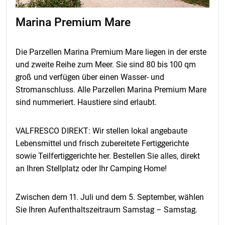
Verbindlichkeiten ihrerseits als gekündigt gilt. Im Falle
einer Vertragskündigung beschränken wir uns auf die
Marina Premium Mare
Rückerstattung bis zu dem Betrag, der im Rahmen des
Buchungsvertrages eingegangen ist. Gültig vom
01.01.2026. Für Buchungen im Jahr 2027 bezieht sich
Die Parzellen Marina Premium Mare liegen in der erste
die Klausel bezüglich Preisänderungen auf einen
und zweite Reihe zum Meer. Sie sind 80 bis 100 qm
Vergleich mit dem kumulativen Index der monatlichen
groß und verfügen über einen Wasser- und
Inflationsrate im März 2026.
Stromanschluss.
Alle Parzellen Marina Premium Mare
sind nummeriert. Haustiere sind erlaubt.
VALFRESCO DIREKT: Wir stellen lokal angebaute
Lebensmittel und frisch zubereitete Fertiggerichte
sowie Teilfertiggerichte her. Bestellen Sie alles, direkt
an Ihren Stellplatz oder Ihr Camping Home!
Zwischen dem 11. Juli und dem 5. September, wählen
Sie Ihren Aufenthaltszeitraum Samstag – Samstag.